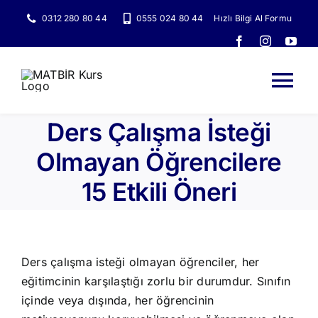
Skip
0312 280 80 44
0555 024 80 44
Hızlı Bilgi Al Formu
to
content
Tog
Nav
Ders Çalışma İsteği
Ana Sayfa
Olmayan Öğrencilere
15 Etkili Öneri
Kurslarımız
Rehberlik Sis
Ders çalışma isteği olmayan öğrenciler, her
Eğitim Sistem
eğitimcinin karşılaştığı zorlu bir durumdur. Sınıfın
içinde veya dışında, her öğrencinin