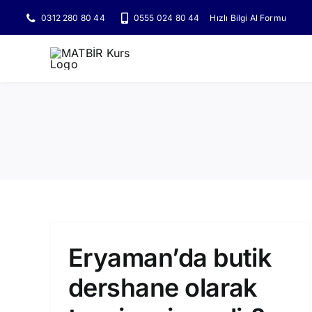
Skip
0312 280 80 44
0555 024 80 44
Hızlı Bilgi Al Formu
to
content
Eryaman’da butik
dershane olarak