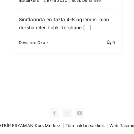
matbirkurs
|
2 Ekim 2022
|
Butik Dershane
Sınıflarında en fazla 4-8 öğrencisi olan
dershaneler butik dershane [...]
Devamını Oku
0
TBİR ERYAMAN Kurs Merkezi
| Tüm hakları saklıdır. | Web Tasa