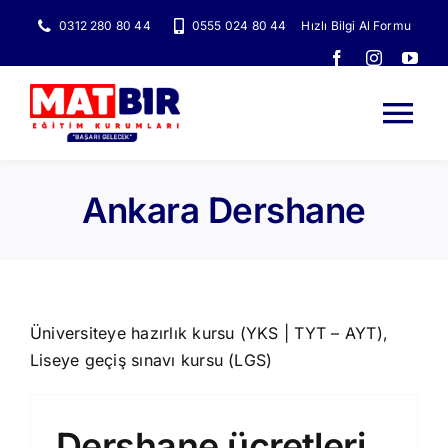
Skip
0312 280 80 44
0555 024 80 44
Hızlı Bilgi Al Formu
to
content
Tog
Nav
Ana Sayfa
Ankara Dershane
Kurslarımız
Rehberlik Sistemimiz
Üniversiteye hazırlık kursu (YKS | TYT – AYT),
Liseye geçiş sınavı kursu (LGS)
Eğitim Sistemimiz
Dershane ücretleri